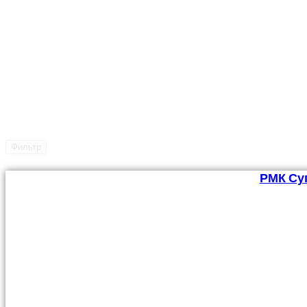
Фильтр
РМК Суп