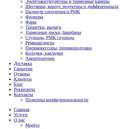
Энергоаккумуляторы и тормозные камеры
Шестярни, корпус редуктора и дифференциала
Цилиндр сцепления и РМК
Фильтры
Фары
Трещетки, рычаги
Тормозные диски, барабаны
Ступицы, РМК ступицы
Ремкомплекты
Пневморессоры, пневмоподушки
Колодки, накладки
Амортизаторы
Доставка
Гарантии
Отзывы
Клиенты
Блог
Реквизиты
Контакты
Политика конфиденциальности
Главная
Услуги
О нас
Moniva