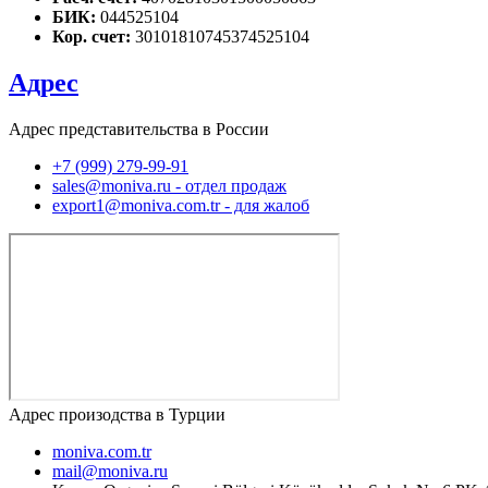
БИК:
044525104
Кор. счет:
30101810745374525104
Адрес
Адрес представительства в России
+7 (999) 279-99-91
sales@moniva.ru - отдел продаж
export1@moniva.com.tr - для жалоб
Адрес произодства в Турции
moniva.com.tr
mail@moniva.ru