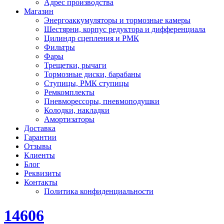
Адрес производства
Магазин
Энергоаккумуляторы и тормозные камеры
Шестярни, корпус редуктора и дифференциала
Цилиндр сцепления и РМК
Фильтры
Фары
Трещетки, рычаги
Тормозные диски, барабаны
Ступицы, РМК ступицы
Ремкомплекты
Пневморессоры, пневмоподушки
Колодки, накладки
Амортизаторы
Доставка
Гарантии
Отзывы
Клиенты
Блог
Реквизиты
Контакты
Политика конфиденциальности
14606