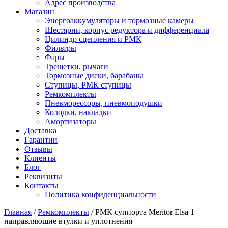
Адрес производства
Магазин
Энергоаккумуляторы и тормозные камеры
Шестярни, корпус редуктора и дифференциала
Цилиндр сцепления и РМК
Фильтры
Фары
Трещетки, рычаги
Тормозные диски, барабаны
Ступицы, РМК ступицы
Ремкомплекты
Пневморессоры, пневмоподушки
Колодки, накладки
Амортизаторы
Доставка
Гарантии
Отзывы
Клиенты
Блог
Реквизиты
Контакты
Политика конфиденциальности
Главная
/
Ремкомплекты
/ РМК суппорта Meritor Elsa 1
направляющие втулки и уплотнения