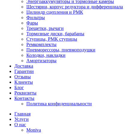
Энергоаккумуляторы и тормозные камеры
Шестярни, корпус редуктора и дифференциала
Цилиндр сцепления и РМК
Фильтры
Фары
Трещетки, рычаги
Тормозные диски, барабаны
Ступицы, РМК ступицы
Ремкомплекты
Пневморессоры, пневмоподушки
Колодки, накладки
Амортизаторы
Доставка
Гарантии
Отзывы
Клиенты
Блог
Реквизиты
Контакты
Политика конфиденциальности
Главная
Услуги
О нас
Moniva