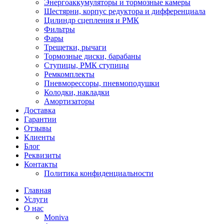
Энергоаккумуляторы и тормозные камеры
Шестярни, корпус редуктора и дифференциала
Цилиндр сцепления и РМК
Фильтры
Фары
Трещетки, рычаги
Тормозные диски, барабаны
Ступицы, РМК ступицы
Ремкомплекты
Пневморессоры, пневмоподушки
Колодки, накладки
Амортизаторы
Доставка
Гарантии
Отзывы
Клиенты
Блог
Реквизиты
Контакты
Политика конфиденциальности
Главная
Услуги
О нас
Moniva