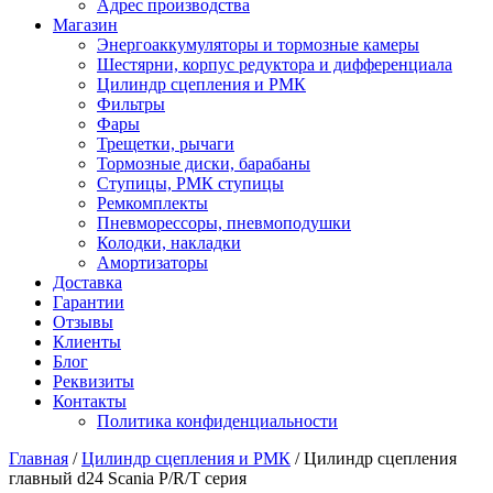
Адрес производства
Магазин
Энергоаккумуляторы и тормозные камеры
Шестярни, корпус редуктора и дифференциала
Цилиндр сцепления и РМК
Фильтры
Фары
Трещетки, рычаги
Тормозные диски, барабаны
Ступицы, РМК ступицы
Ремкомплекты
Пневморессоры, пневмоподушки
Колодки, накладки
Амортизаторы
Доставка
Гарантии
Отзывы
Клиенты
Блог
Реквизиты
Контакты
Политика конфиденциальности
Главная
/
Цилиндр сцепления и РМК
/ Цилиндр сцепления
главный d24 Scania P/R/T серия