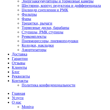
Энергоаккумуляторы и тормозные камеры
Шестярни, корпус редуктора и дифференциала
Цилиндр сцепления и РМК
Фильтры
Фары
Трещетки, рычаги
Тормозные диски, барабаны
Ступицы, РМК ступицы
Ремкомплекты
Пневморессоры, пневмоподушки
Колодки, накладки
Амортизаторы
Доставка
Гарантии
Отзывы
Клиенты
Блог
Реквизиты
Контакты
Политика конфиденциальности
Главная
Услуги
О нас
Moniva