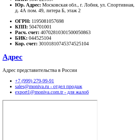
Юр. Адрес:
Московская обл., г. Лобня, ул. Спортивная,
д. 4А пом. 49, литера Б, этаж 2
ОГРН:
1195081057698
КПП:
504701001
Расч. счет:
40702810301500050863
БИК:
044525104
Кор. счет:
30101810745374525104
Адрес
Адрес представительства в России
+7 (999) 279-99-91
sales@moniva.ru - отдел продаж
export1@moniva.com.tr - для жалоб