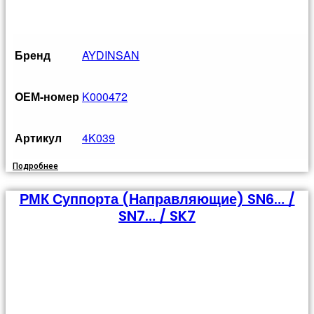
Бренд
AYDINSAN
OЕМ-номер
K000472
Артикул
4K039
Подробнее
РМК Суппорта (направляющие) SN6… /
SN7… / SK7