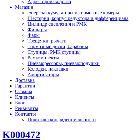
Адрес производства
Магазин
Энергоаккумуляторы и тормозные камеры
Шестярни, корпус редуктора и дифференциала
Цилиндр сцепления и РМК
Фильтры
Фары
Трещетки, рычаги
Тормозные диски, барабаны
Ступицы, РМК ступицы
Ремкомплекты
Пневморессоры, пневмоподушки
Колодки, накладки
Амортизаторы
Доставка
Гарантии
Отзывы
Клиенты
Блог
Реквизиты
Контакты
Политика конфиденциальности
K000472