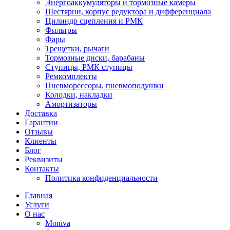
Энергоаккумуляторы и тормозные камеры
Шестярни, корпус редуктора и дифференциала
Цилиндр сцепления и РМК
Фильтры
Фары
Трещетки, рычаги
Тормозные диски, барабаны
Ступицы, РМК ступицы
Ремкомплекты
Пневморессоры, пневмоподушки
Колодки, накладки
Амортизаторы
Доставка
Гарантии
Отзывы
Клиенты
Блог
Реквизиты
Контакты
Политика конфиденциальности
Главная
Услуги
О нас
Moniva