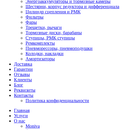
Энергоаккумуляторы и тормозные камеры
Шестярни, корпус редуктора и дифференциала
Цилиндр сцепления и РМК
Фильтры
Фары
Трещетки, рычаги
Тормозные диски, барабаны
Ступицы, РМК ступицы
Ремкомплекты
Пневморессоры, пневмоподушки
Колодки, накладки
Амортизаторы
Доставка
Гарантии
Отзывы
Клиенты
Блог
Реквизиты
Контакты
Политика конфиденциальности
Главная
Услуги
О нас
Moniva