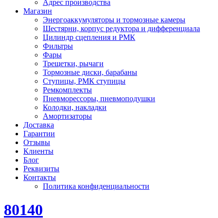
Адрес производства
Магазин
Энергоаккумуляторы и тормозные камеры
Шестярни, корпус редуктора и дифференциала
Цилиндр сцепления и РМК
Фильтры
Фары
Трещетки, рычаги
Тормозные диски, барабаны
Ступицы, РМК ступицы
Ремкомплекты
Пневморессоры, пневмоподушки
Колодки, накладки
Амортизаторы
Доставка
Гарантии
Отзывы
Клиенты
Блог
Реквизиты
Контакты
Политика конфиденциальности
80140