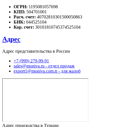
ОГРН:
1195081057698
КПП:
504701001
Расч. счет:
40702810301500050863
БИК:
044525104
Кор. счет:
30101810745374525104
Адрес
Адрес представительства в России
+7 (999) 279-99-91
sales@moniva.ru - отдел продаж
export1@moniva.com.tr - для жалоб
Адрес произодства в Турции