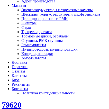
Адрес производства
Магазин
Энергоаккумуляторы и тормозные камеры
Шестярни, корпус редуктора и дифференциала
Цилиндр сцепления и РМК
Фильтры
Фары
Трещетки, рычаги
Тормозные диски, барабаны
Ступицы, РМК ступицы
Ремкомплекты
Пневморессоры, пневмоподушки
Колодки, накладки
Амортизаторы
Доставка
Гарантии
Отзывы
Клиенты
Блог
Реквизиты
Контакты
Политика конфиденциальности
79620