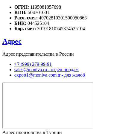
ОГРН:
1195081057698
КПП:
504701001
Расч. счет:
40702810301500050863
БИК:
044525104
Кор. счет:
30101810745374525104
Адрес
Адрес представительства в России
+7 (999) 279-99-91
sales@moniva.ru - отдел продаж
export1@moniva.com.tr - для жалоб
Адрес произодства в Турции