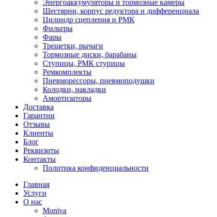
Энергоаккумуляторы и тормозные камеры
Шестярни, корпус редуктора и дифференциала
Цилиндр сцепления и РМК
Фильтры
Фары
Трещетки, рычаги
Тормозные диски, барабаны
Ступицы, РМК ступицы
Ремкомплекты
Пневморессоры, пневмоподушки
Колодки, накладки
Амортизаторы
Доставка
Гарантии
Отзывы
Клиенты
Блог
Реквизиты
Контакты
Политика конфиденциальности
Главная
Услуги
О нас
Moniva