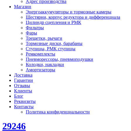
Адрес производства
Магазин
Энергоаккумуляторы и тормозные камеры
Шестярни, корпус редуктора и дифференциала
Цилиндр сцепления и РМК
Фильтры
Фары
Трещетки, рычаги
Тормозные диски, барабаны
Ступицы, РМК ступицы
Ремкомплекты
Пневморессоры, пневмоподушки
Колодки, накладки
Амортизаторы
Доставка
Гарантии
Отзывы
Клиенты
Блог
Реквизиты
Контакты
Политика конфиденциальности
29246