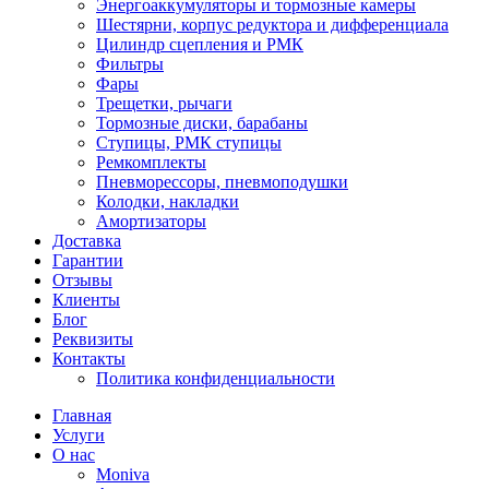
Энергоаккумуляторы и тормозные камеры
Шестярни, корпус редуктора и дифференциала
Цилиндр сцепления и РМК
Фильтры
Фары
Трещетки, рычаги
Тормозные диски, барабаны
Ступицы, РМК ступицы
Ремкомплекты
Пневморессоры, пневмоподушки
Колодки, накладки
Амортизаторы
Доставка
Гарантии
Отзывы
Клиенты
Блог
Реквизиты
Контакты
Политика конфиденциальности
Главная
Услуги
О нас
Moniva