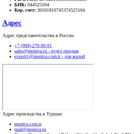
БИК:
044525104
Кор. счет:
30101810745374525104
Адрес
Адрес представительства в России
+7 (999) 279-99-91
sales@moniva.ru - отдел продаж
export1@moniva.com.tr - для жалоб
Адрес произодства в Турции
moniva.com.tr
mail@moniva.ru