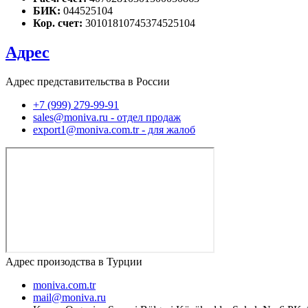
БИК:
044525104
Кор. счет:
30101810745374525104
Адрес
Адрес представительства в России
+7 (999) 279-99-91
sales@moniva.ru - отдел продаж
export1@moniva.com.tr - для жалоб
Адрес произодства в Турции
moniva.com.tr
mail@moniva.ru