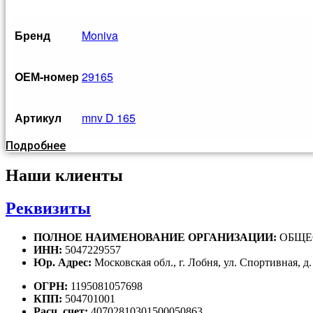
Бренд
Moniva
OЕМ-номер
29165
Артикул
mnv D 165
Подробнее
Наши клиенты
Реквизиты
ПОЛНОЕ НАИМЕНОВАНИЕ ОРГАНИЗАЦИИ:
ОБЩЕ
ИНН:
5047229557
Юр. Адрес:
Московская обл., г. Лобня, ул. Спортивная, д.
ОГРН:
1195081057698
КПП:
504701001
Расч. счет:
40702810301500050863