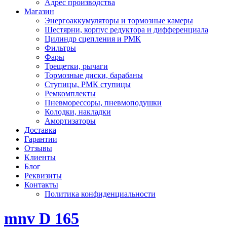
Адрес производства
Магазин
Энергоаккумуляторы и тормозные камеры
Шестярни, корпус редуктора и дифференциала
Цилиндр сцепления и РМК
Фильтры
Фары
Трещетки, рычаги
Тормозные диски, барабаны
Ступицы, РМК ступицы
Ремкомплекты
Пневморессоры, пневмоподушки
Колодки, накладки
Амортизаторы
Доставка
Гарантии
Отзывы
Клиенты
Блог
Реквизиты
Контакты
Политика конфиденциальности
mnv D 165