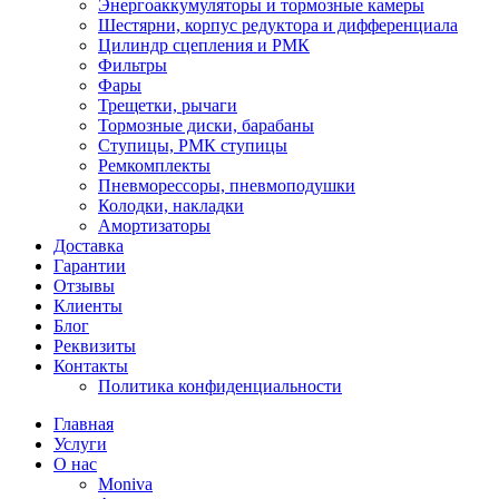
Энергоаккумуляторы и тормозные камеры
Шестярни, корпус редуктора и дифференциала
Цилиндр сцепления и РМК
Фильтры
Фары
Трещетки, рычаги
Тормозные диски, барабаны
Ступицы, РМК ступицы
Ремкомплекты
Пневморессоры, пневмоподушки
Колодки, накладки
Амортизаторы
Доставка
Гарантии
Отзывы
Клиенты
Блог
Реквизиты
Контакты
Политика конфиденциальности
Главная
Услуги
О нас
Moniva