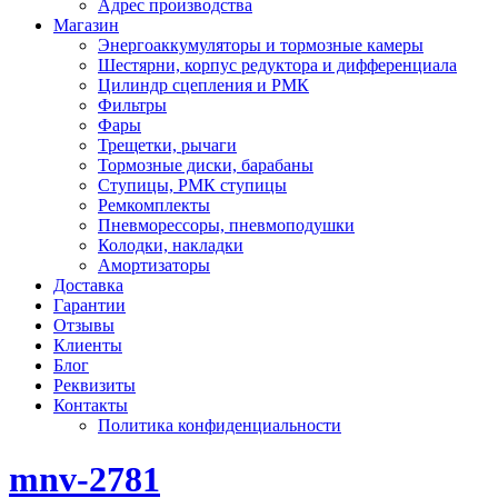
Адрес производства
Магазин
Энергоаккумуляторы и тормозные камеры
Шестярни, корпус редуктора и дифференциала
Цилиндр сцепления и РМК
Фильтры
Фары
Трещетки, рычаги
Тормозные диски, барабаны
Ступицы, РМК ступицы
Ремкомплекты
Пневморессоры, пневмоподушки
Колодки, накладки
Амортизаторы
Доставка
Гарантии
Отзывы
Клиенты
Блог
Реквизиты
Контакты
Политика конфиденциальности
mnv-2781