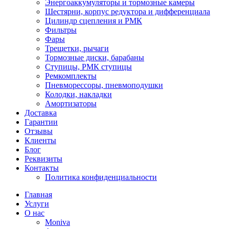
Энергоаккумуляторы и тормозные камеры
Шестярни, корпус редуктора и дифференциала
Цилиндр сцепления и РМК
Фильтры
Фары
Трещетки, рычаги
Тормозные диски, барабаны
Ступицы, РМК ступицы
Ремкомплекты
Пневморессоры, пневмоподушки
Колодки, накладки
Амортизаторы
Доставка
Гарантии
Отзывы
Клиенты
Блог
Реквизиты
Контакты
Политика конфиденциальности
Главная
Услуги
О нас
Moniva