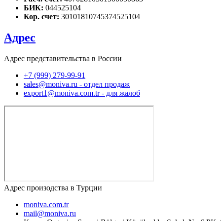
БИК:
044525104
Кор. счет:
30101810745374525104
Адрес
Адрес представительства в России
+7 (999) 279-99-91
sales@moniva.ru - отдел продаж
export1@moniva.com.tr - для жалоб
Адрес произодства в Турции
moniva.com.tr
mail@moniva.ru