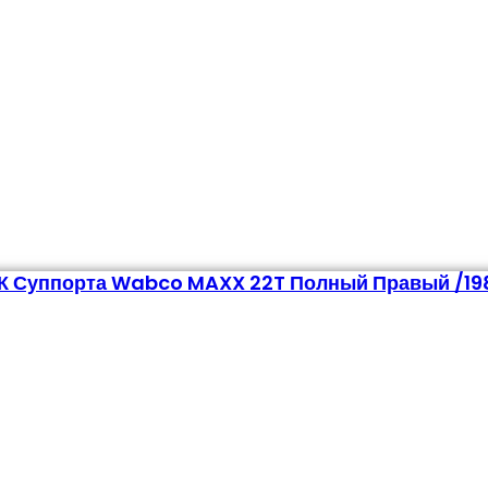
К Суппорта Wabco MAXX 22T Полный Правый /19