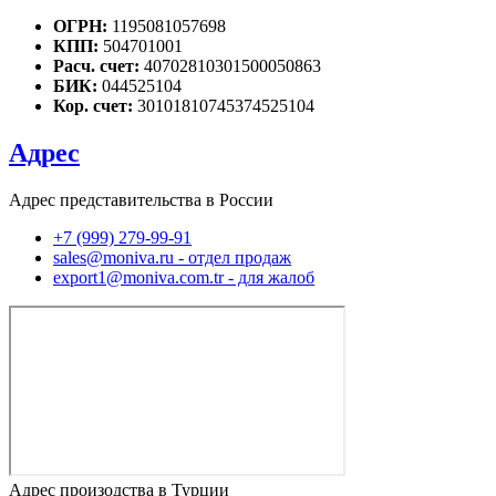
ОГРН:
1195081057698
КПП:
504701001
Расч. счет:
40702810301500050863
БИК:
044525104
Кор. счет:
30101810745374525104
Адрес
Адрес представительства в России
+7 (999) 279-99-91
sales@moniva.ru - отдел продаж
export1@moniva.com.tr - для жалоб
Адрес произодства в Турции