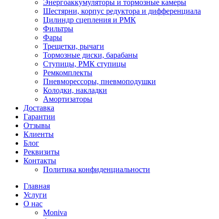
Энергоаккумуляторы и тормозные камеры
Шестярни, корпус редуктора и дифференциала
Цилиндр сцепления и РМК
Фильтры
Фары
Трещетки, рычаги
Тормозные диски, барабаны
Ступицы, РМК ступицы
Ремкомплекты
Пневморессоры, пневмоподушки
Колодки, накладки
Амортизаторы
Доставка
Гарантии
Отзывы
Клиенты
Блог
Реквизиты
Контакты
Политика конфиденциальности
Главная
Услуги
О нас
Moniva