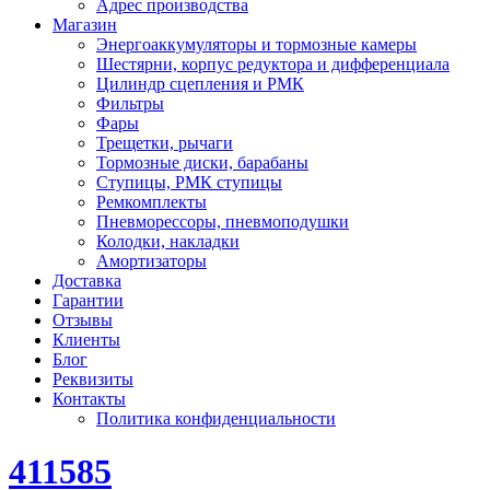
Адрес производства
Магазин
Энергоаккумуляторы и тормозные камеры
Шестярни, корпус редуктора и дифференциала
Цилиндр сцепления и РМК
Фильтры
Фары
Трещетки, рычаги
Тормозные диски, барабаны
Ступицы, РМК ступицы
Ремкомплекты
Пневморессоры, пневмоподушки
Колодки, накладки
Амортизаторы
Доставка
Гарантии
Отзывы
Клиенты
Блог
Реквизиты
Контакты
Политика конфиденциальности
411585