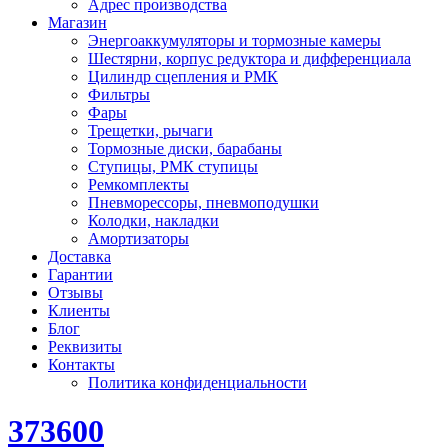
Адрес производства
Магазин
Энергоаккумуляторы и тормозные камеры
Шестярни, корпус редуктора и дифференциала
Цилиндр сцепления и РМК
Фильтры
Фары
Трещетки, рычаги
Тормозные диски, барабаны
Ступицы, РМК ступицы
Ремкомплекты
Пневморессоры, пневмоподушки
Колодки, накладки
Амортизаторы
Доставка
Гарантии
Отзывы
Клиенты
Блог
Реквизиты
Контакты
Политика конфиденциальности
373600