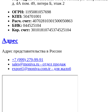
д. 4А пом. 49, литера Б, этаж 2
ОГРН:
1195081057698
КПП:
504701001
Расч. счет:
40702810301500050863
БИК:
044525104
Кор. счет:
30101810745374525104
Адрес
Адрес представительства в России
+7 (999) 279-99-91
sales@moniva.ru - отдел продаж
export1@moniva.com.tr - для жалоб