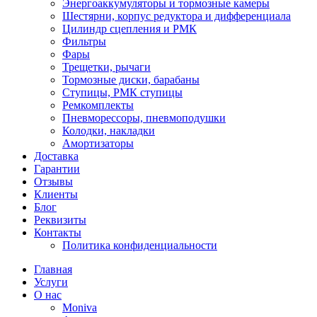
Энергоаккумуляторы и тормозные камеры
Шестярни, корпус редуктора и дифференциала
Цилиндр сцепления и РМК
Фильтры
Фары
Трещетки, рычаги
Тормозные диски, барабаны
Ступицы, РМК ступицы
Ремкомплекты
Пневморессоры, пневмоподушки
Колодки, накладки
Амортизаторы
Доставка
Гарантии
Отзывы
Клиенты
Блог
Реквизиты
Контакты
Политика конфиденциальности
Главная
Услуги
О нас
Moniva