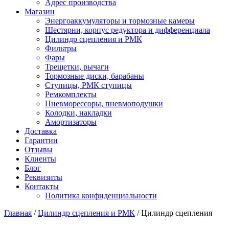
Адрес производства
Магазин
Энергоаккумуляторы и тормозные камеры
Шестярни, корпус редуктора и дифференциала
Цилиндр сцепления и РМК
Фильтры
Фары
Трещетки, рычаги
Тормозные диски, барабаны
Ступицы, РМК ступицы
Ремкомплекты
Пневморессоры, пневмоподушки
Колодки, накладки
Амортизаторы
Доставка
Гарантии
Отзывы
Клиенты
Блог
Реквизиты
Контакты
Политика конфиденциальности
Главная
/
Цилиндр сцепления и РМК
/ Цилиндр сцепления