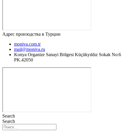
Адрес произодства в Турции
moniva.com.tr
mail@moniva.ru
Konya Organize Sanayi Bölgesi Küçükyıldız Sokak No:6
PK.42050
Search
Search