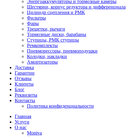
Энергоаккумуляторы и тормозные камеры
Шестярни, корпус редуктора и дифференциала
Цилиндр сцепления и РМК
Фильтры
Фары
Трещетки, рычаги
Тормозные диски, барабаны
Ступицы, РМК ступицы
Ремкомплекты
Пневморессоры, пневмоподушки
Колодки, накладки
Амортизаторы
Доставка
Гарантии
Отзывы
Клиенты
Блог
Реквизиты
Контакты
Политика конфиденциальности
Главная
Услуги
О нас
Moniva