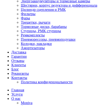
Энергоаккумуляторы и тормозные камеры
Шестярни, корпус редуктора и дифференциала
Цилиндр сцепления и РМК
Фильтры
Фары
Трещетки, рычаги
Тормозные диски, барабаны
Ступицы, РМК ступицы
Ремкомплекты
Пневморессоры, пневмоподушки
Колодки, накладки
Амортизаторы
Доставка
Гарантии
Отзывы
Клиенты
Блог
Реквизиты
Контакты
Политика конфиденциальности
Главная
Услуги
О нас
Moniva