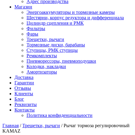
Адрес производства
Магазин
Энергоаккумуляторы и тормозные камеры
Шестярни, корпус редуктора и дифференциала
Цилиндр сцепления и РМК
Фильтры
Фары
Трещетки, рычаги
Тормозные диски, барабаны
Ступицы, РМК ступицы
Ремкомплекты
Пневморессоры, пневмоподушки
Колодки, накладки
Амортизаторы
Доставка
Гарантии
Отзывы
Клиенты
Блог
Реквизиты
Контакты
Политика конфиденциальности
Главная
/
Трещетки, рычаги
/ Рычаг тормоза регулировочный
KAMAZ