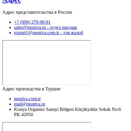
Адрес представительства в России
+7 (999) 279-99-91
sales@moniva.ru - отдел продаж
export1@moniva.com.tr - для жалоб
Адрес произодства в Турции
moniva.com.tr
mail@moniva.ru
Konya Organize Sanayi Bölgesi Küçükyıldız Sokak No:6
PK.42050