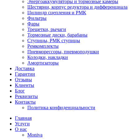
Энергоаккумуляторы и тормозные камеры
Шестярни, корпус редуктора и дифференциала
Цилиндр сцепления и РМК
Фильтры
Фары
Трещетки, рычаги
Тормозные диски, барабаны
Ступицы, РМК ступицы
Ремкомплекты
Пневморессоры, пневмоподушки
Колодки, накладки
Амортизаторы
Доставка
Гарантии
Отзывы
Клиенты
Блог
Реквизиты
Контакты
Политика конфиденциальности
Главная
Услуги
О нас
Moniva