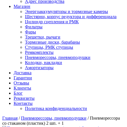
Адрес производства
Магазин
Энергоаккумуляторы и тормозные камеры
Шестярни, корпус редуктора и дифференциала
Цилиндр сцепления и РМК
Фильтры
Фары
Трещетки, рычаги
Тормозные диски, барабаны
Ступицы, РМК ступицы
Ремкомплекты
Пневморессоры, пневмоподушки
Колодки, накладки
Амортизаторы
Доставка
Гарантии
Отзывы
Клиенты
Блог
Реквизиты
Контакты
Политика конфиденциальности
Главная
/
Пневморессоры, пневмоподушки
/ Пневморессора
со стаканом (пластик) 2 шп. + 1