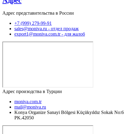
Адрес
Адрес представительства в России
+7 (999) 279-99-91
sales@moniva.ru - отдел продаж
export1@moniva.com.tr - для жалоб
Адрес произодства в Турции
moniva.com.tr
mail@moniva.ru
Konya Organize Sanayi Bölgesi Küçükyıldız Sokak No:6
PK.42050