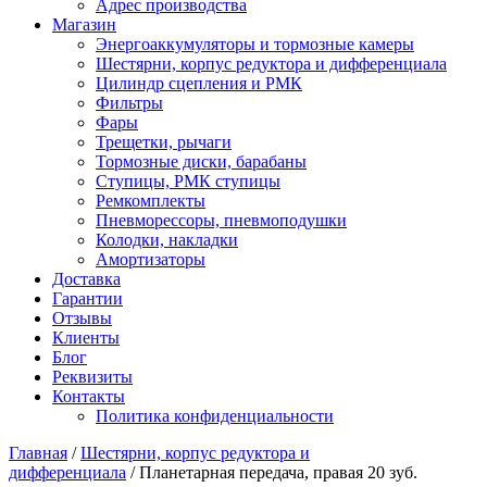
Адрес производства
Магазин
Энергоаккумуляторы и тормозные камеры
Шестярни, корпус редуктора и дифференциала
Цилиндр сцепления и РМК
Фильтры
Фары
Трещетки, рычаги
Тормозные диски, барабаны
Ступицы, РМК ступицы
Ремкомплекты
Пневморессоры, пневмоподушки
Колодки, накладки
Амортизаторы
Доставка
Гарантии
Отзывы
Клиенты
Блог
Реквизиты
Контакты
Политика конфиденциальности
Главная
/
Шестярни, корпус редуктора и
дифференциала
/ Планетарная передача, правая 20 зуб.