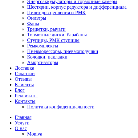
Энергоаккумуляторы и тормозные камеры
Шестярни, корпус редуктора и дифференциала
Цилиндр сцепления и РМК
Фильтры
Фары
Трещетки, рычаги
Тормозные диски, барабаны
Ступицы, РМК ступицы
Ремкомплекты
Пневморессоры, пневмоподушки
Колодки, накладки
Амортизаторы
Доставка
Гарантии
Отзывы
Клиенты
Блог
Реквизиты
Контакты
Политика конфиденциальности
Главная
Услуги
О нас
Moniva