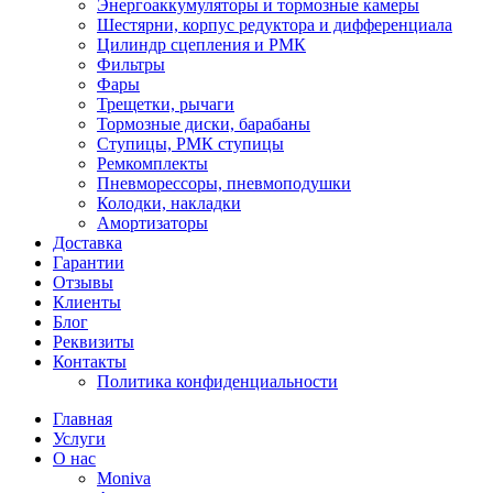
Энергоаккумуляторы и тормозные камеры
Шестярни, корпус редуктора и дифференциала
Цилиндр сцепления и РМК
Фильтры
Фары
Трещетки, рычаги
Тормозные диски, барабаны
Ступицы, РМК ступицы
Ремкомплекты
Пневморессоры, пневмоподушки
Колодки, накладки
Амортизаторы
Доставка
Гарантии
Отзывы
Клиенты
Блог
Реквизиты
Контакты
Политика конфиденциальности
Главная
Услуги
О нас
Moniva