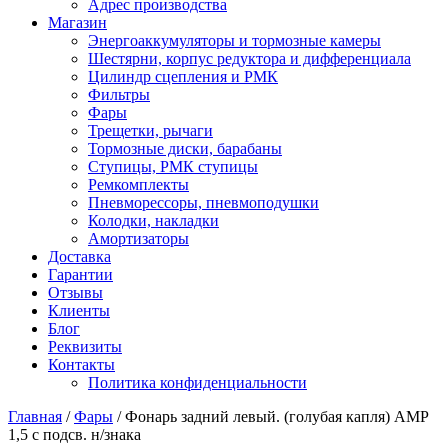
Адрес производства
Магазин
Энергоаккумуляторы и тормозные камеры
Шестярни, корпус редуктора и дифференциала
Цилиндр сцепления и РМК
Фильтры
Фары
Трещетки, рычаги
Тормозные диски, барабаны
Ступицы, РМК ступицы
Ремкомплекты
Пневморессоры, пневмоподушки
Колодки, накладки
Амортизаторы
Доставка
Гарантии
Отзывы
Клиенты
Блог
Реквизиты
Контакты
Политика конфиденциальности
Главная
/
Фары
/ Фонарь задний левый. (голубая капля) AMP
1,5 с подсв. н/знака