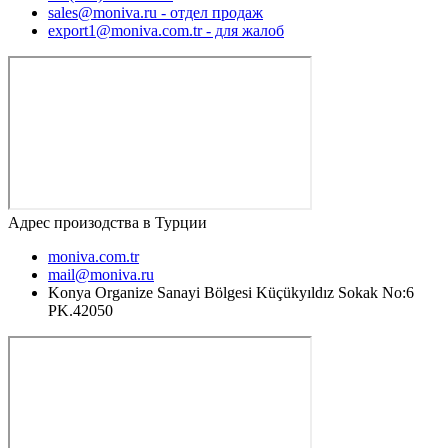
sales@moniva.ru - отдел продаж
export1@moniva.com.tr - для жалоб
Адрес произодства в Турции
moniva.com.tr
mail@moniva.ru
Konya Organize Sanayi Bölgesi Küçükyıldız Sokak No:6
PK.42050